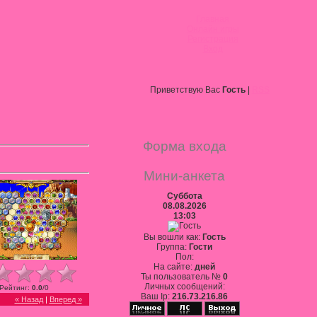
Главная
Онлайн игры
Регистрация
Вход
Приветствую Вас
Гость
|
RSS
Форма входа
Мини-анкета
Суббота
08.08.2026
13:03
Вы вошли как:
Гость
Группа:
Гости
Пол:
На сайте:
дней
Ты пользователь №
0
Личных сообщений:
Рейтинг
:
0.0
/
0
Ваш Ip:
216.73.216.86
« Назад
|
Вперед »