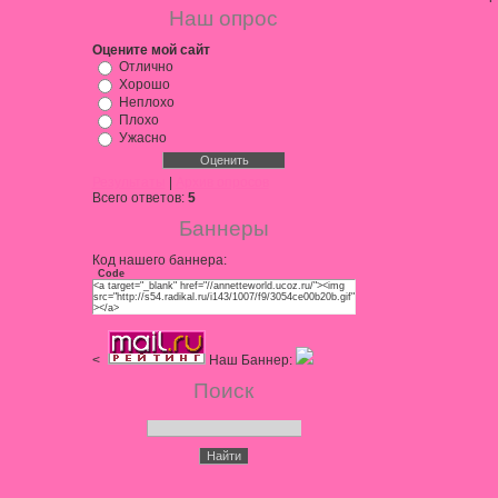
Наш опрос
Оцените мой сайт
Отлично
Хорошо
Неплохо
Плохо
Ужасно
Результаты
|
Архив опросов
Всего ответов:
5
Баннеры
Код нашего баннера:
Code
<a target="_blank" href="//annetteworld.ucoz.ru/"><img
src="http://s54.radikal.ru/i143/1007/f9/3054ce00b20b.gif"
></a>
<
Наш Баннер:
Поиск