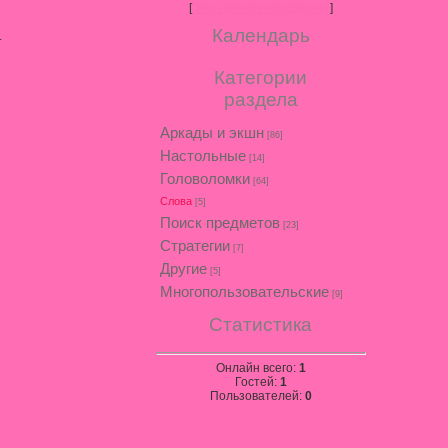
[
Управление профилем
]
Календарь
.
Категории
раздела
Аркады и экшн
[86]
Настольные
[14]
Головоломки
[64]
Слова
[5]
Поиск предметов
[23]
Стратегии
[7]
Другие
[5]
Многопользовательские
[9]
Статистика
Онлайн всего:
1
Гостей:
1
Пользователей:
0