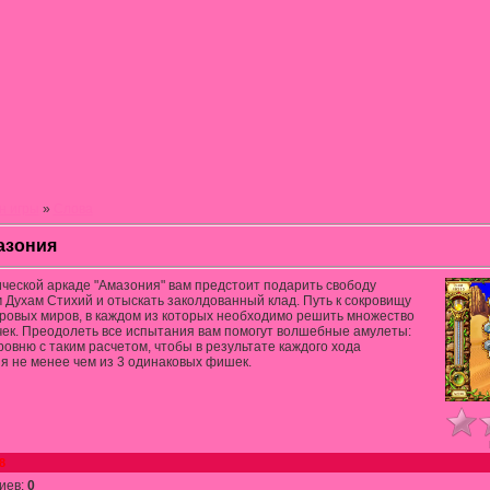
н игры
»
Слова
азония
ической аркаде "Амазония" вам предстоит подарить свободу
Духам Стихий и отыскать заколдованный клад. Путь к сокровищу
гровых миров, в каждом из которых необходимо решить множество
чек. Преодолеть все испытания вам помогут волшебные амулеты:
ровню с таким расчетом, чтобы в результате каждого хода
я не менее чем из 3 одинаковых фишек.
8
иев
:
0