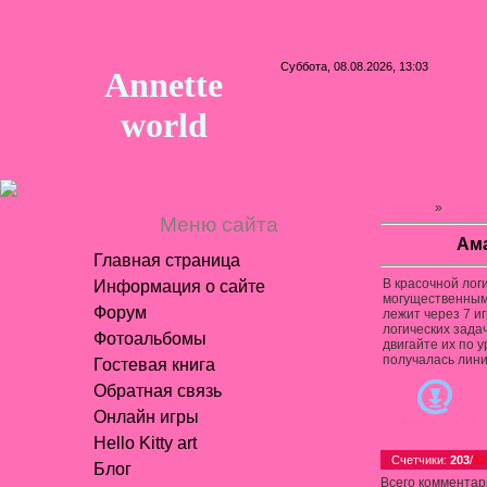
Суббота, 08.08.2026, 13:03
Annette
world
Главная
»
Онлай
Меню сайта
Ам
Главная страница
В красочной лог
Информация о сайте
могущественным 
Форум
лежит через 7 и
логических зада
Фотоальбомы
двигайте их по у
получалась лини
Гостевая книга
Обратная связь
Онлайн игры
Скачать для
PC
Hello Kitty art
Счетчики
:
203
/
12
Блог
Всего комментар