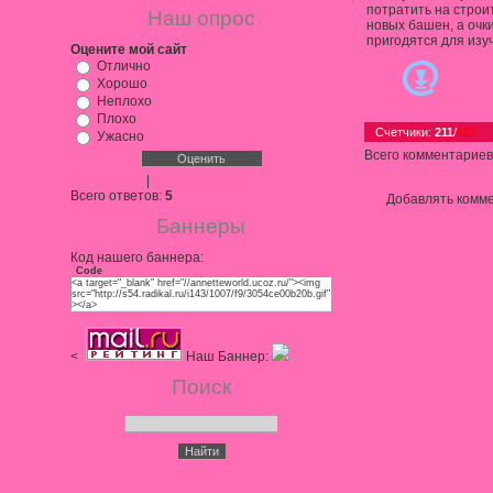
потратить на строи
Наш опрос
новых башен, а очк
пригодятся для изу
Оцените мой сайт
Отлично
Хорошо
Неплохо
Скачать для
PC
Плохо
Счетчики
:
211
/
122
Ужасно
Всего комментариев
Результаты
|
Архив опросов
Всего ответов:
5
Добавлять комме
Баннеры
Код нашего баннера:
Code
<a target="_blank" href="//annetteworld.ucoz.ru/"><img
src="http://s54.radikal.ru/i143/1007/f9/3054ce00b20b.gif"
></a>
<
Наш Баннер:
Поиск