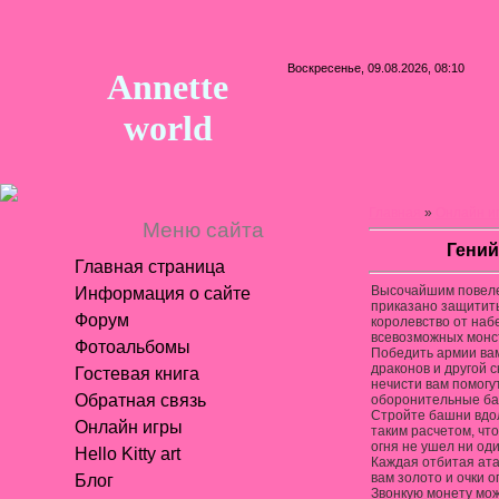
Воскресенье, 09.08.2026, 08:10
Annette
world
Главная
»
Онлайн и
Меню сайта
Гени
Главная страница
Высочайшим повел
Информация о сайте
приказано защитит
Форум
королевство от наб
всевозможных монс
Фотоальбомы
Победить армии ва
драконов и другой 
Гостевая книга
нечисти вам помогу
Обратная связь
оборонительные ба
Стройте башни вдол
Онлайн игры
таким расчетом, что
огня не ушел ни од
Hello Kitty art
Каждая отбитая ата
вам золото и очки о
Блог
Звонкую монету мо