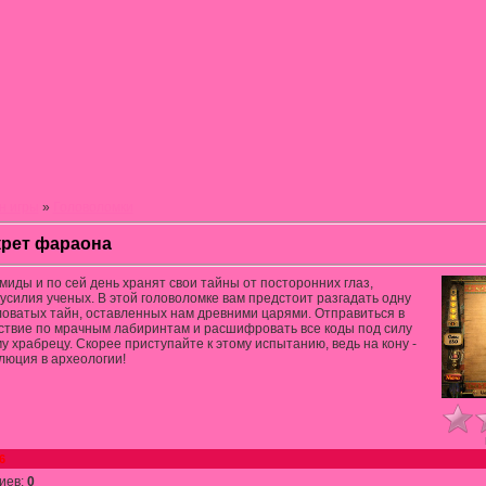
н игры
»
Головоломки
рет фараона
миды и по сей день хранят свои тайны от посторонних глаз,
 усилия ученых. В этой головоломке вам предстоит разгадать одну
оватых тайн, оставленных нам древними царями. Отправиться в
твие по мрачным лабиринтам и расшифровать все коды под силу
 храбрецу. Скорее приступайте к этому испытанию, ведь на кону -
юция в археологии!
6
иев
:
0