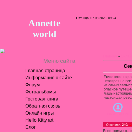
Пятница, 07.08.2026, 09:24
Annette
world
Главная
»
Онлай
Меню сайта
Сек
Главная страница
Египетские пира
Информация о сайте
невзирая на все
Форум
из самых замысл
опасное путешес
Фотоальбомы
лишь настоящему
настоящая револ
Гостевая книга
Обратная связь
Онлайн игры
Скачать для
PC
Hello Kitty art
Счетчики
:
240
/
12
Блог
Всего комментар