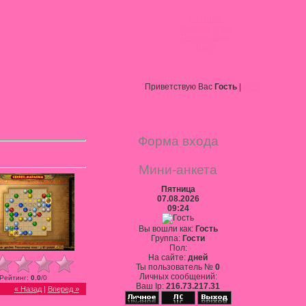
Главная
Онлайн игры
Регистрация
Вход
Приветствую Вас
Гость
|
RSS
Форма входа
Мини-анкета
Пятница
07.08.2026
09:24
Вы вошли как:
Гость
Группа:
Гости
Пол:
На сайте:
дней
Ты пользователь №
0
Личных сообщений:
Рейтинг
:
0.0
/
0
Ваш Ip:
216.73.217.31
« Назад
|
Вперед »