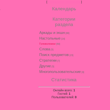
[
Управление профилем
]
Календарь
.
Категории
раздела
Аркады и экшн
[86]
Настольные
[14]
Головоломки
[64]
Слова
[5]
Поиск предметов
[23]
Стратегии
[7]
Другие
[5]
Многопользовательские
[9]
Статистика
Онлайн всего:
1
Гостей:
1
Пользователей:
0