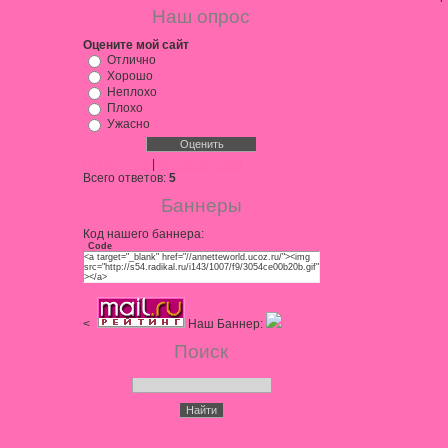
Наш опрос
Оцените мой сайт
Отлично
Хорошо
Неплохо
Плохо
Ужасно
Результаты
|
Архив опросов
Всего ответов:
5
Баннеры
Код нашего баннера:
Code
<a target="_blank" href="//annetteworld.ucoz.ru/"><img
src="http://s54.radikal.ru/i143/1007/f9/3054ce00b20b.gif"
></a>
<
Наш Баннер:
Поиск