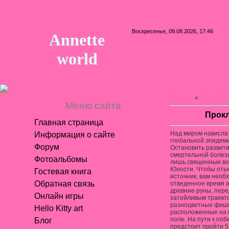
Воскресенье, 09.08.2026, 17:46
Annette
world
Главная
»
Онлайн и
Меню сайта
Прок
Главная страница
Над миром нависла
Информация о сайте
глобальной эпидем
Форум
Остановить развит
смертельной болезн
Фотоальбомы
лишь священные в
Юности. Чтобы отыс
Гостевая книга
источник, вам необ
Обратная связь
отведенное время 
древние руны, пере
Онлайн игры
затейливым траект
разноцветные фишк
Hello Kitty art
расположенные на 
поле. На пути к поб
Блог
предстоит пройти 5