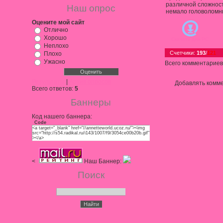
различной сложнос
Наш опрос
немало головоломн
Оцените мой сайт
Отлично
Хорошо
Скачать для
PC
Неплохо
Счетчики
:
193
/
121
Плохо
Ужасно
Всего комментариев
Результаты
|
Архив опросов
Добавлять комме
Всего ответов:
5
Баннеры
Код нашего баннера:
Code
<a target="_blank" href="//annetteworld.ucoz.ru/"><img
src="http://s54.radikal.ru/i143/1007/f9/3054ce00b20b.gif"
></a>
<
Наш Баннер:
Поиск