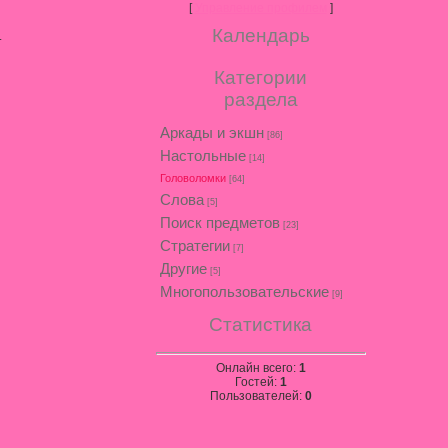
[
Управление профилем
]
Календарь
.
Категории
раздела
Аркады и экшн
[86]
Настольные
[14]
Головоломки
[64]
Слова
[5]
Поиск предметов
[23]
Стратегии
[7]
Другие
[5]
Многопользовательские
[9]
Статистика
Онлайн всего:
1
Гостей:
1
Пользователей:
0