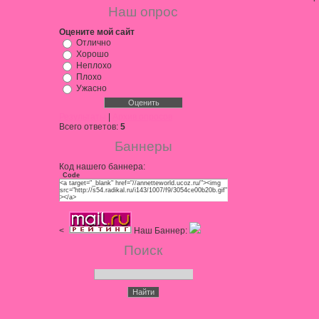
Наш опрос
Оцените мой сайт
Отлично
Хорошо
Неплохо
Плохо
Ужасно
Результаты
|
Архив опросов
Всего ответов:
5
Баннеры
Код нашего баннера:
Code
<a target="_blank" href="//annetteworld.ucoz.ru/"><img
src="http://s54.radikal.ru/i143/1007/f9/3054ce00b20b.gif"
></a>
<
Наш Баннер:
Поиск