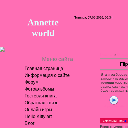
Пятница, 07.08.2026, 05:34
Annette
world
Главная
»
Онлай
Меню сайта
Fli
Главная страница
Эта игра бросае
Информация о сайте
запомнить рисун
Форум
течении коротко
расположеных на
Фотоальбомы
будет совпадать 
Гостевая книга
Обратная связь
Играть онлайн
Онлайн игры
Hello Kitty art
Счетчики
:
196
/
4
Блог
Всего комментар