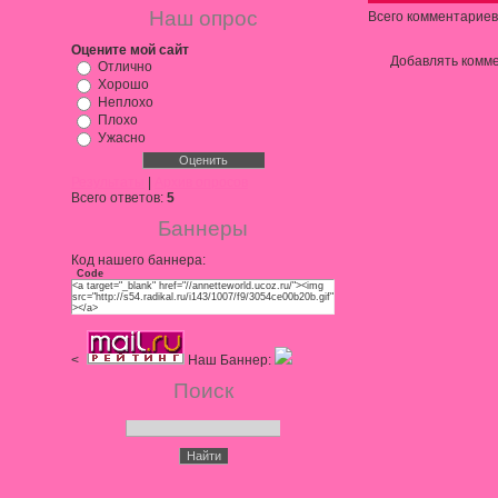
Наш опрос
Всего комментариев
Оцените мой сайт
Добавлять комме
Отлично
Хорошо
Неплохо
Плохо
Ужасно
Результаты
|
Архив опросов
Всего ответов:
5
Баннеры
Код нашего баннера:
Code
<a target="_blank" href="//annetteworld.ucoz.ru/"><img
src="http://s54.radikal.ru/i143/1007/f9/3054ce00b20b.gif"
></a>
<
Наш Баннер:
Поиск