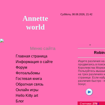
Суббота, 08.08.2026, 21:42
Annette
world
Главная
»
Онлайн и
Меню сайта
Robin
Главная страница
Ищите различия на 
Информация о сайте
продвигаясь в поис
Форум
Королевства Морков
Пользуйтесь мышью
Фотоальбомы
на трех различиях 
странице. Если най
Гостевая книга
различия быстро - 
Обратная связь
бонус.
Онлайн игры
Hello Kitty art
Играть онлайн
Блог
Счетчики
:
279
/
1