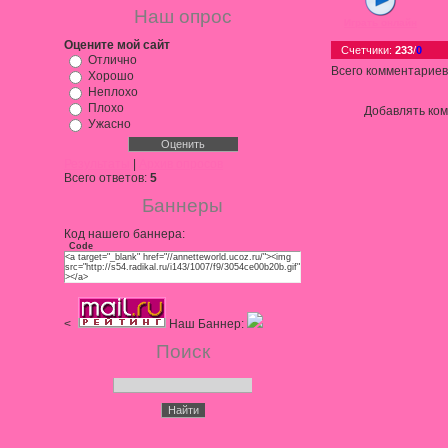
Наш опрос
Играть онлайн
Оцените мой сайт
Счетчики
:
233
/
0
Отлично
Всего комментариев
Хорошо
Неплохо
Плохо
Добавлять ком
Ужасно
Результаты
|
Архив опросов
Всего ответов:
5
Баннеры
Код нашего баннера:
Code
<a target="_blank" href="//annetteworld.ucoz.ru/"><img
src="http://s54.radikal.ru/i143/1007/f9/3054ce00b20b.gif"
></a>
<
Наш Баннер:
Поиск