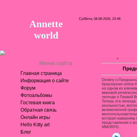
Суббота, 08.08.2026, 23:48
Annette
world
Главная
»
Онлайн и
Меню сайта
Пред
Главная страница
Destiny («Предназн
Информация о сайте
браузерная online-
Форум
на одном из ключе
мировой религиозно
Фотоальбомы
легенде о Первой В
Теперь эта легенда
Гостевая книга
реальностью, вопло
Обратная связь
великолепной граф
многопользовательс
Онлайн игры
которая наверняка
представления о в
Hello Kitty art
MMORPG.
Блог