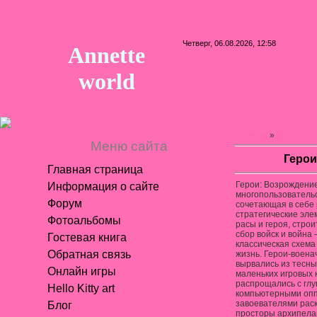
Четверг, 06.08.2026, 12:58
Annette
world
Главная
»
Онлайн и
Меню сайта
Герои
Главная страница
Герои: Возрождение
Информация о сайте
многопользовательс
Форум
сочетающая в себе
стратегические эл
Фотоальбомы
расы и героя, строи
сбор войск и войн
Гостевая книга
классическая схема
Обратная связь
жизнь. Герои-воена
вырвались из тесны
Онлайн игры
маленьких игровых 
распрощались с гл
Hello Kitty art
компьютерными опп
завоевателями рас
Блог
просторы архипелаг