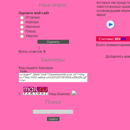
которых им предсто
Наш опрос
ожесточенных сраж
полководцами-игрок
Оцените мой сайт
мира!
Отлично
Хорошо
Неплохо
Плохо
Играть онлайн
Ужасно
Счетчики
:
263
/
250
Всего комментариев
Результаты
|
Архив опросов
Всего ответов:
5
Добавлять ком
Баннеры
Код нашего баннера:
Code
<a target="_blank" href="//annetteworld.ucoz.ru/"><img
src="http://s54.radikal.ru/i143/1007/f9/3054ce00b20b.gif"
></a>
<
Наш Баннер:
Поиск