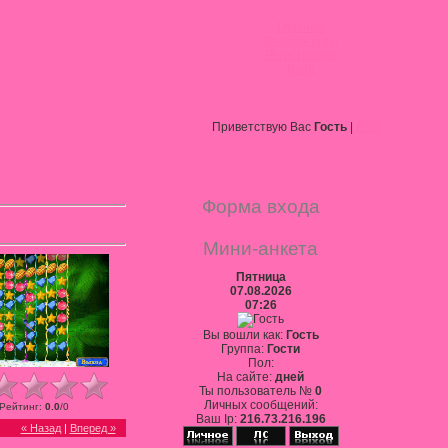
Главная
Онлайн игры
Регистрация
Вход
Приветствую Вас
Гость
|
RSS
Форма входа
Мини-анкета
Пятница
07.08.2026
07:26
Вы вошли как:
Гость
Группа:
Гости
Пол:
На сайте:
дней
Ты пользователь №
0
Личных сообщений:
Рейтинг
:
0.0
/
0
Ваш Ip:
216.73.216.196
« Назад
|
Вперед »