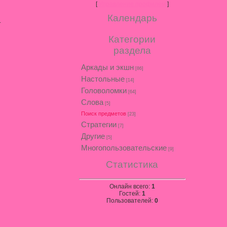
[
Управление профилем
]
Календарь
.
Категории
раздела
Аркады и экшн
[86]
Настольные
[14]
Головоломки
[64]
Слова
[5]
Поиск предметов
[23]
Стратегии
[7]
Другие
[5]
Многопользовательские
[9]
Статистика
Онлайн всего:
1
Гостей:
1
Пользователей:
0