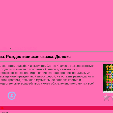
н игры
»
Поиск предметов
а. Рождественская сказка. Делюкс
сполнить роль феи и выручить Санта-Клауса в рождественскую
 подарки и вместе с эльфами и Сантой доставьте их по
трясающе красочная игра, нарисованная профессиональными
насыщенная праздничной атмосферой, не оставит равнодушным
епная графика, отличное музыкальное сопровождение и
ждественским волшебством сюжет обязательно понравятся всей
Скачать для
PC
106