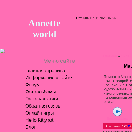
Пятница, 07.08.2026, 07:26
Annette
world
Главная
»
Онлай
Меню сайта
Маш
Главная страница
Помогите Маше и
Информация о сайте
ночь. Собирайте
Форум
назначению. По
художниками и 
Фотоальбомы
никого. Великол
наполненный ро
Гостевая книга
семье.
Обратная связь
Онлайн игры
Играть онлайн
Hello Kitty art
Счетчики
:
173
/
2
/
Блог