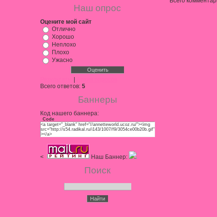
Всего комментар
Наш опрос
Оцените мой сайт
Отлично
Хорошо
Неплохо
Плохо
Ужасно
Результаты
|
Архив опросов
Всего ответов:
5
Баннеры
Код нашего баннера:
Code
<a target="_blank" href="//annetteworld.ucoz.ru/"><img
src="http://s54.radikal.ru/i143/1007/f9/3054ce00b20b.gif"
></a>
<
Наш Баннер:
Поиск