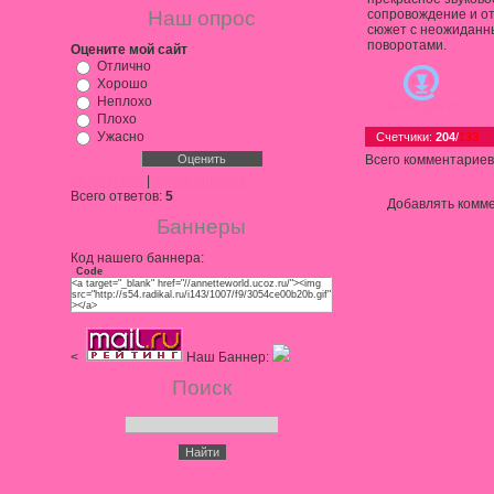
Наш опрос
сопровождение и о
сюжет с неожидан
поворотами.
Оцените мой сайт
Отлично
Хорошо
Неплохо
Скачать для
PC
Плохо
Ужасно
Счетчики
:
204
/
133
Всего комментариев
Результаты
|
Архив опросов
Всего ответов:
5
Добавлять комме
Баннеры
Код нашего баннера:
Code
<a target="_blank" href="//annetteworld.ucoz.ru/"><img
src="http://s54.radikal.ru/i143/1007/f9/3054ce00b20b.gif"
></a>
<
Наш Баннер:
Поиск