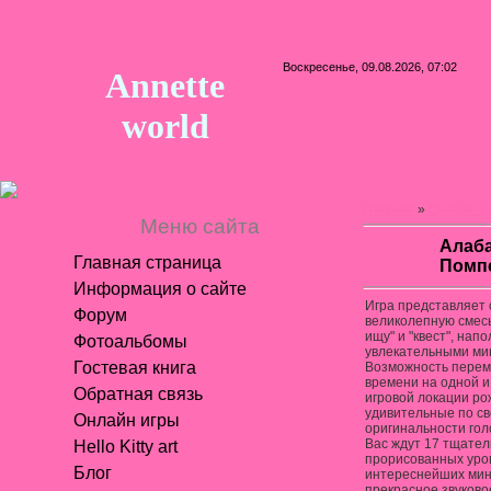
Воскресенье, 09.08.2026, 07:02
Annette
world
Главная
»
Онлайн и
Меню сайта
Алаба
Главная страница
Помп
Информация о сайте
Игра представляет
Форум
великолепную смесь
ищу" и "квест", нап
Фотоальбомы
увлекательными ми
Гостевая книга
Возможность перем
времени на одной и
Обратная связь
игровой локации р
удивительные по с
Онлайн игры
оригинальности гол
Вас ждут 17 тщател
Hello Kitty art
прорисованных уро
Блог
интереснейших мин
прекрасное звуково