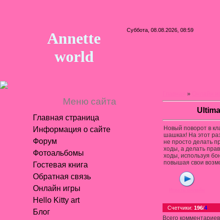
Суббота, 08.08.2026, 08:59
Annette
world
Главная
»
Онлайн и
Меню сайта
Ultim
Главная страница
Новый поворот в кл
Информация о сайте
шашках! На этот ра
Форум
не просто делать 
ходы, а делать пра
Фотоальбомы
ходы, используя бо
повышая свои возм
Гостевая книга
Обратная связь
Онлайн игры
Играть онлайн
Hello Kitty art
Счетчики
:
196
/
4
Блог
Всего комментариев