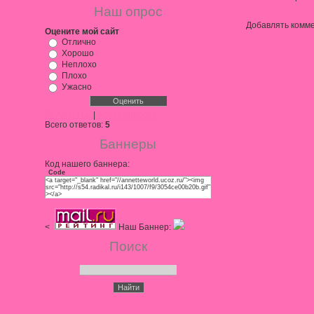
Наш опрос
Добавлять комме
Оцените мой сайт
Отлично
Хорошо
Неплохо
Плохо
Ужасно
Результаты
|
Архив опросов
Всего ответов:
5
Баннеры
Код нашего баннера:
Code
<a target="_blank" href="//annetteworld.ucoz.ru/"><img
src="http://s54.radikal.ru/i143/1007/f9/3054ce00b20b.gif"
></a>
<
Наш Баннер:
Поиск