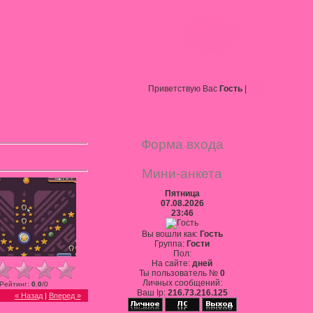
Главная
Онлайн игры
Регистрация
Вход
Приветствую Вас
Гость
|
RSS
Форма входа
Мини-анкета
Пятница
07.08.2026
23:46
Вы вошли как:
Гость
Группа:
Гости
Пол:
На сайте:
дней
Ты пользователь №
0
Личных сообщений:
Рейтинг
:
0.0
/
0
Ваш Ip:
216.73.216.125
« Назад
|
Вперед »