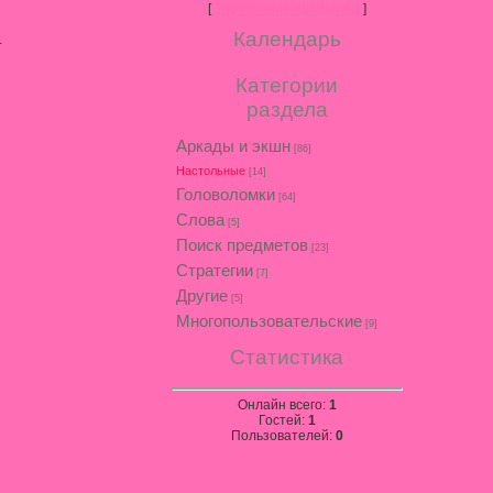
[
Управление профилем
]
Календарь
.
Категории
раздела
Аркады и экшн
[86]
Настольные
[14]
Головоломки
[64]
Слова
[5]
Поиск предметов
[23]
Стратегии
[7]
Другие
[5]
Многопользовательские
[9]
Статистика
Онлайн всего:
1
Гостей:
1
Пользователей:
0