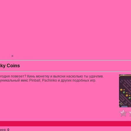
н игры
»
Настольные
ky Coins
годня повезет? Кинь монетку и выясни насколько ты удачлив.
уникальный микс Pinball, Pachinko и других подобных игр.
иев
:
0