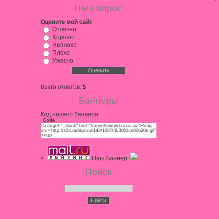
Наш опрос
Оцените мой сайт
Отлично
Хорошо
Неплохо
Плохо
Ужасно
Результаты
|
Архив опросов
Всего ответов:
5
Баннеры
Код нашего баннера:
Code
<a target="_blank" href="//annetteworld.ucoz.ru/"><img
src="http://s54.radikal.ru/i143/1007/f9/3054ce00b20b.gif"
></a>
<
Наш Баннер:
Поиск