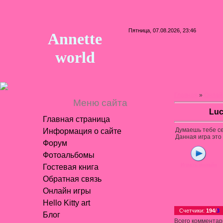
Пятница, 07.08.2026, 23:46
Annette
world
Главная
»
Онлай
Меню сайта
Luc
Главная страница
Думаешь тебе се
Информация о сайте
Данная игра это 
Форум
Фотоальбомы
Играть онлайн
Гостевая книга
Обратная связь
Онлайн игры
Hello Kitty art
Счетчики
:
194
/
3
Блог
Всего комментар