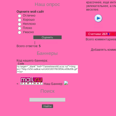
красочнее, еще инт
Наш опрос
увлекательнее, а г
веселее.
Оцените мой сайт
Отлично
Хорошо
Неплохо
Играть
Ск
онлайн
Плохо
Ужасно
Счетчики
:
217
/
5
/
132
Всего комментариев
Результаты
|
Архив опросов
Всего ответов:
5
Добавлять комме
Баннеры
Код нашего баннера:
Code
<a target="_blank" href="//annetteworld.ucoz.ru/"><img
src="http://s54.radikal.ru/i143/1007/f9/3054ce00b20b.gif"
></a>
<
Наш Баннер:
Поиск