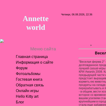
Четверг, 06.08.2026, 22:36
Annette
world
Главная
»
Онлайн и
Меню сайта
Весел
Главная страница
"Веселая ферма 2" 
Информация о сайте
долгожданное про
Форум
лучшей casual-игры
КРИ Awards 2008. Ка
Фотоальбомы
предыдущей части и
предстоит выращива
Гостевая книга
кормить ею животны
Обратная связь
продукты на складе
перерабатывать и п
Онлайн игры
- в общем, вести хо
которое со времене
Hello Kitty art
вашим усилиям ста
крупнейшим в город
Блог
стала еще забавнее