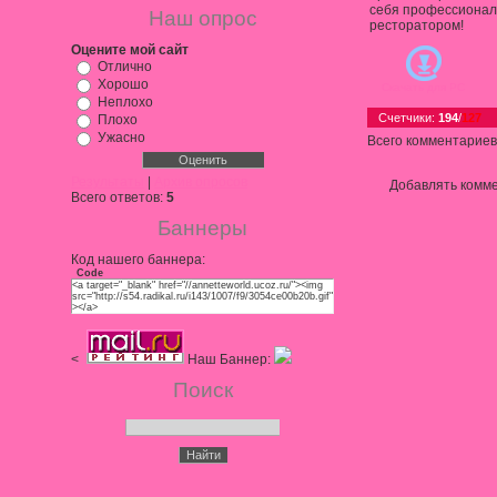
себя профессиона
Наш опрос
ресторатором!
Оцените мой сайт
Отлично
Хорошо
Скачать для
PC
Неплохо
Счетчики
:
194
/
127
Плохо
Ужасно
Всего комментариев
Результаты
|
Архив опросов
Добавлять комме
Всего ответов:
5
Баннеры
Код нашего баннера:
Code
<a target="_blank" href="//annetteworld.ucoz.ru/"><img
src="http://s54.radikal.ru/i143/1007/f9/3054ce00b20b.gif"
></a>
<
Наш Баннер:
Поиск