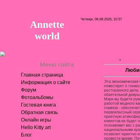
Четверг, 06.08.2026, 10:37
Annette
world
Главная
»
Онлайн и
Меню сайта
Люби
Главная страница
Эта экономическая 
Информация о сайте
повествует о тонко
Форум
ресторанного дела.
обаятельной девуш
Фотоальбомы
Мэри вы будете рук
работой модного к
Гостевая книга
главное - обеспечит
Обратная связь
первоклассный серв
приятную атмосферу
Онлайн игры
клиентов не будет о
познакомит вас с р
Hello Kitty art
национальными кух
позволит приятно и
Блог
провести время. По