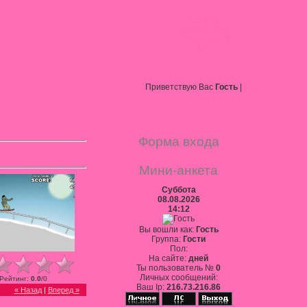
Главная
Онлайн игры
Регистрация
Вход
Приветствую Вас
Гость
|
RSS
Форма входа
Мини-анкета
Суббота
08.08.2026
14:12
Вы вошли как:
Гость
Группа:
Гости
Пол:
На сайте:
дней
Ты пользователь №
0
Личных сообщений:
Рейтинг
:
0.0
/
0
Ваш Ip:
216.73.216.86
« Назад
|
Вперед »