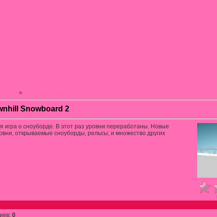
н игры
»
Аркады и экшн
nhill Snowboard 2
я игра о сноуборде. В этот раз уровни переработаны. Новые
вни, открываемые сноуборды, рельсы, и множество других
иев
:
0