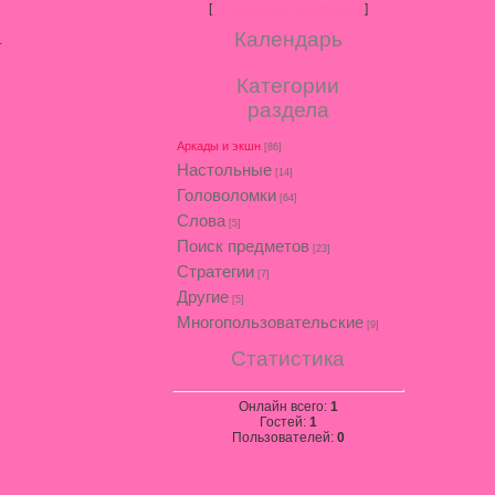
[
Управление профилем
]
Календарь
.
Категории
раздела
Аркады и экшн
[86]
Настольные
[14]
Головоломки
[64]
Слова
[5]
Поиск предметов
[23]
Стратегии
[7]
Другие
[5]
Многопользовательские
[9]
Статистика
Онлайн всего:
1
Гостей:
1
Пользователей:
0