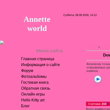
Суббота, 08.08.2026, 14:12
Annette
world
Главная
»
Онлай
Меню сайта
Dow
Главная страница
Физически точна
Информация о сайте
открываемые уро
Форум
новинок.
Фотоальбомы
Гостевая книга
Играть онлайн
Обратная связь
Онлайн игры
Hello Kitty art
Счетчики
:
210
/
5
Блог
Всего комментар