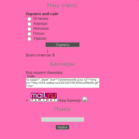
Наш опрос
Оцените мой сайт
Отлично
Хорошо
Неплохо
Плохо
Ужасно
Результаты
|
Архив опросов
Всего ответов:
5
Баннеры
Код нашего баннера:
Code
<a target="_blank" href="//annetteworld.ucoz.ru/"><img
src="http://s54.radikal.ru/i143/1007/f9/3054ce00b20b.gif"
></a>
<
Наш Баннер:
Поиск