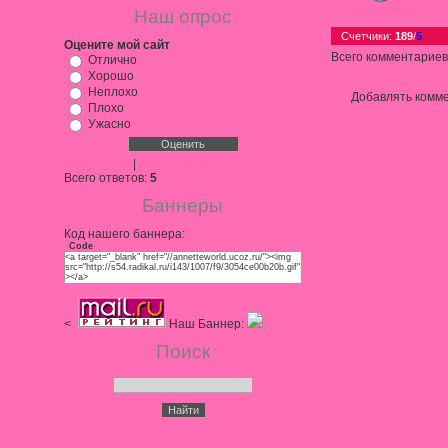
Играть онлайн
Наш опрос
Счетчики
:
189
/
5
Оцените мой сайт
Всего комментариев
Отлично
Хорошо
Неплохо
Добавлять комме
Плохо
Ужасно
Результаты
|
Архив опросов
Всего ответов:
5
Баннеры
Код нашего баннера:
Code
<a target="_blank" href="//annetteworld.ucoz.ru/"><img
src="http://s54.radikal.ru/i143/1007/f9/3054ce00b20b.gif"
></a>
<
Наш Баннер:
Поиск