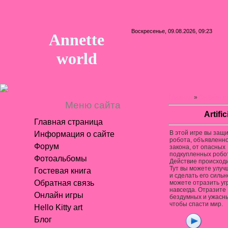
Воскресенье, 09.08.2026, 09:23
Annette
world
Главная
»
Онлайн и
Меню сайта
Artifi
Главная страница
В этой игре вы защ
Информация о сайте
робота, объявленно
Форум
закона, от опасных
подкупленных робо
Фотоальбомы
Действие происходи
Тут вы можете улуч
Гостевая книга
и сделать его сильн
Обратная связь
можете отразить уг
навсегда. Отразите 
Онлайн игры
бездумных и ужасны
чтобы спасти мир.
Hello Kitty art
Блог